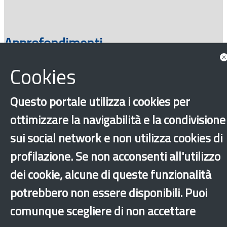
Approfondimenti
Cookies
Questo portale utilizza i cookies per
ottimizzare la navigabilità e la condivisione
sui social network e non utilizza cookies di
profilazione. Se non acconsenti all'utilizzo
‹
›
×
dei cookie, alcune di queste funzionalità
potrebbero non essere disponibili. Puoi
comunque scegliere di non accettare
Dichiarazione di accessibilità
Mappa del sito
Legal & Privacy
Contatti
Sito archeologico