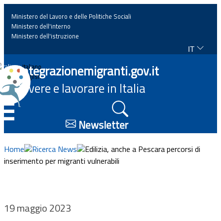
Ministero del Lavoro e delle Politiche Sociali
Ministero dell'interno
Ministero dell'istruzione
IT
Home
Integrazionemigranti.gov.it
Italiano
English
Vivere e lavorare in Italia
News
☰
Approfondimenti
Newsletter
Eventi
Home
Ricerca News
Edilizia, anche a Pescara percorsi di
inserimento per migranti vulnerabili
Normativa
Progetti
19 maggio 2023