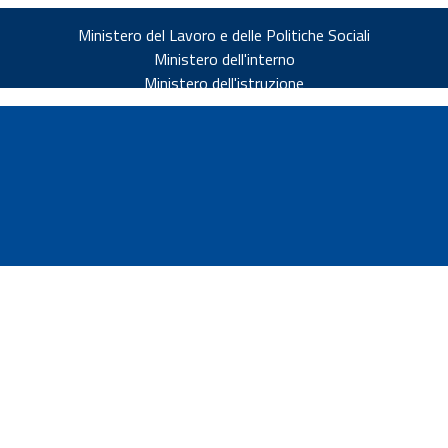
Ministero del Lavoro e delle Politiche Sociali
Ministero dell'interno
Ministero dell'istruzione
v.it
ia