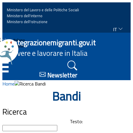
Ministero del Lavoro e delle Politiche Sociali
Ministero dell'interno
Ministero dell'istruzione
IT
Home
Integrazionemigranti.gov.it
Italiano
English
Vivere e lavorare in Italia
News
☰
Approfondimenti
Newsletter
Home
Ricerca Bandi
Eventi
Bandi
Normativa
Ricerca
Progetti
Testo: