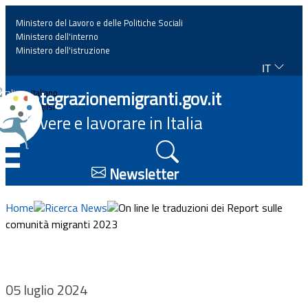
Ministero del Lavoro e delle Politiche Sociali
Ministero dell'interno
Ministero dell'istruzione
IT
Home
Integrazionemigranti.gov.it
Italiano
English
Vivere e lavorare in Italia
News
☰
Approfondimenti
Newsletter
Eventi
Home
Ricerca News
On line le traduzioni dei Report sulle
comunità migranti 2023
Normativa
Progetti
05 luglio 2024