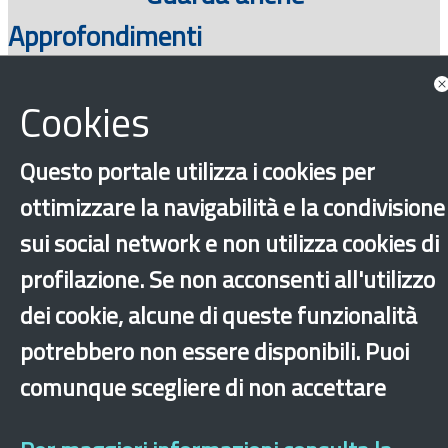
Approfondimenti
Cookies
Questo portale utilizza i cookies per
ottimizzare la navigabilità e la condivisione
sui social network e non utilizza cookies di
profilazione. Se non acconsenti all'utilizzo
‹
›
×
dei cookie, alcune di queste funzionalità
potrebbero non essere disponibili. Puoi
Dichiarazione di accessibilità
Mappa del sito
Legal & Privacy
Contatti
comunque scegliere di non accettare
Sito archeologico