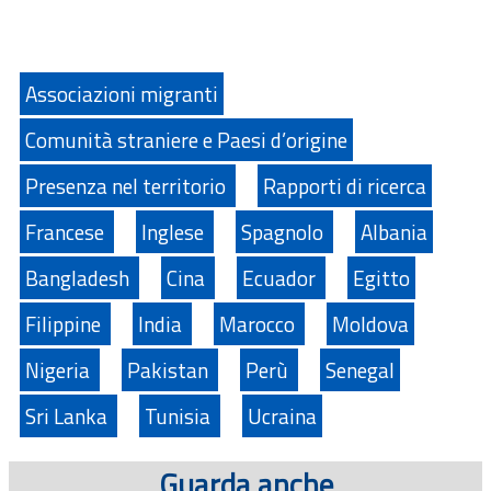
Associazioni migranti
Comunità straniere e Paesi d’origine
Presenza nel territorio
Rapporti di ricerca
Francese
Inglese
Spagnolo
Albania
Bangladesh
Cina
Ecuador
Egitto
Filippine
India
Marocco
Moldova
Nigeria
Pakistan
Perù
Senegal
Sri Lanka
Tunisia
Ucraina
Guarda anche