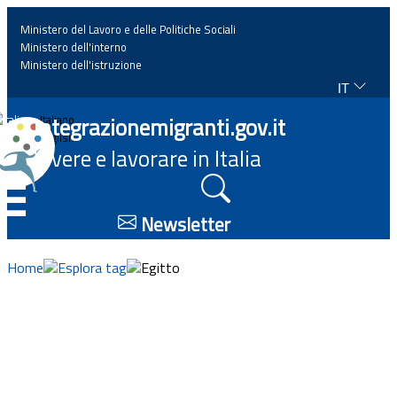
Ministero del Lavoro e delle Politiche Sociali
Ministero dell'interno
Ministero dell'istruzione
IT
Home
Integrazionemigranti.gov.it
Italiano
English
Vivere e lavorare in Italia
News
☰
Approfondimenti
Newsletter
Eventi
Home
Esplora tag
Egitto
Normativa
Progetti