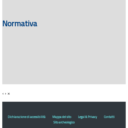
Normativa
‹
›
×
Dichiarazione di accessibilità
Mappa del sito
Legal & Privacy
Contatti
Sito archeologico