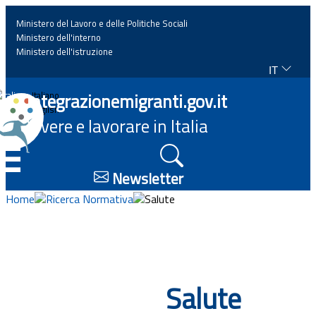
Ministero del Lavoro e delle Politiche Sociali
Ministero dell'interno
Ministero dell'istruzione
IT
Home
Integrazionemigranti.gov.it
Italiano
English
Vivere e lavorare in Italia
News
☰
Approfondimenti
Newsletter
Home
Ricerca Normativa
Salute
Eventi
Normativa
Salute
Progetti