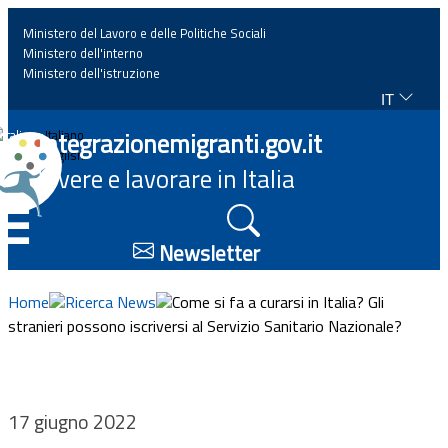
Ministero del Lavoro e delle Politiche Sociali
Ministero dell'interno
Ministero dell'istruzione
IT
Home
Integrazionemigranti.gov.it
Italiano
English
Vivere e lavorare in Italia
News
☰
Approfondimenti
Newsletter
Eventi
Home
Ricerca News
Come si fa a curarsi in Italia? Gli
stranieri possono iscriversi al Servizio Sanitario Nazionale?
Normativa
Progetti
17 giugno 2022