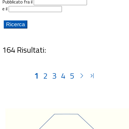
Pubblicato fra il
Documenti
e il
Bandi
Guide
164 Risultati:
1
2
3
4
5