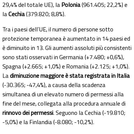
29,4% del totale UE), la
Polonia
(961.405; 22,2%) e
la
Cechia
(379.820; 8,8%).
Tra i paesi dell’UE, il numero di persone sotto
protezione temporanea è aumentato in 14 paesi ed
è diminuito in 13. Gli aumenti assoluti più consistenti
sono stati osservati in
Germania
(+7.480; +0,6%),
Spagna
(+2.665; +1,0%) e
Romania
(+2.125; +1,0%).
La
diminuzione maggiore è stata registrata in
Italia
(-30.365; -47,4%), a causa della scadenza
simultanea di un elevato numero di permessi alla
fine del mese, collegata alla procedura annuale di
rinnovo dei permessi
. Seguono la
Cechia
(-19.810;
-5,0%) e la
Finlandia
(-8.080; -10,2%).