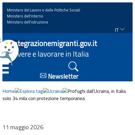
Ministero del Lavoro e delle Politiche Sociali
Ministero dell'interno
Ministero dell'istruzione
IT
Home
Integrazionemigranti.gov.it
Italiano
English
Vivere e lavorare in Italia
News
☰
Approfondimenti
Newsletter
Eventi
Home
Esplora tag
Ucraina
Profughi dall'Ucraina, in Italia
solo 34 mila con protezione temporanea
Normativa
Progetti
11 maggio 2026