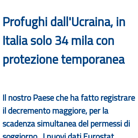
Documenti
Profughi dall'Ucraina, in
Bandi
Italia solo 34 mila con
Guide
protezione temporanea
Il nostro Paese che ha fatto registrare
il decremento maggiore, per la
scadenza simultanea del permessi di
soggiorno. I nuovi dati Eurostat