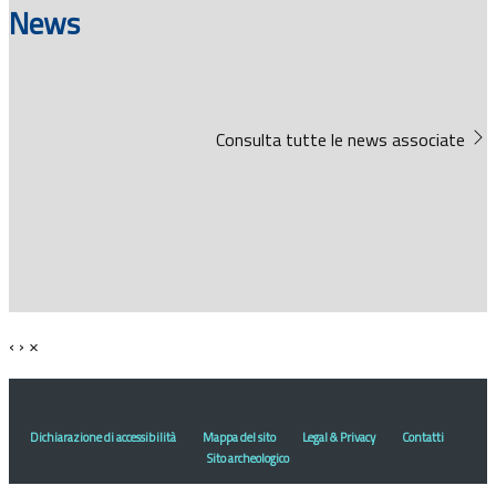
News
Consulta tutte le news associate
‹
›
×
Dichiarazione di accessibilità
Mappa del sito
Legal & Privacy
Contatti
Sito archeologico