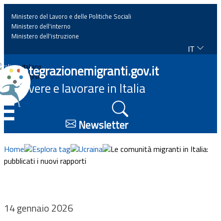
Ministero del Lavoro e delle Politiche Sociali
Ministero dell'interno
Ministero dell'istruzione
IT
Home
Integrazionemigranti.gov.it
Italiano
English
Vivere e lavorare in Italia
News
☰
Approfondimenti
Newsletter
Eventi
Home
Esplora tag
Ucraina
Le comunità migranti in Italia:
pubblicati i nuovi rapporti
Normativa
Progetti
14 gennaio 2026