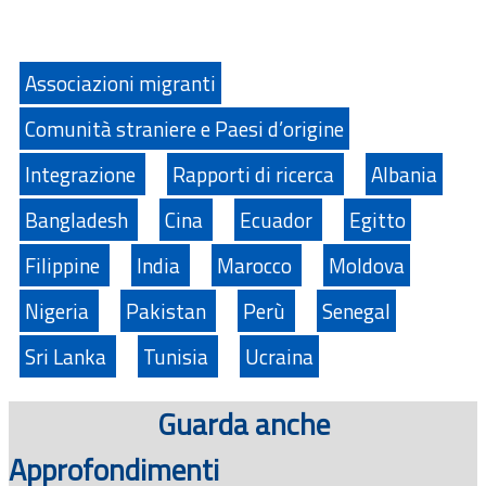
Associazioni migranti
Comunità straniere e Paesi d’origine
Integrazione
Rapporti di ricerca
Albania
Bangladesh
Cina
Ecuador
Egitto
Filippine
India
Marocco
Moldova
Nigeria
Pakistan
Perù
Senegal
Sri Lanka
Tunisia
Ucraina
Guarda anche
Approfondimenti