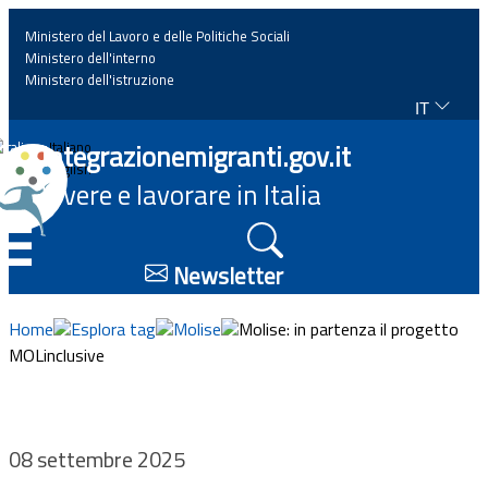
Ministero del Lavoro e delle Politiche Sociali
Ministero dell'interno
Ministero dell'istruzione
IT
Home
Integrazionemigranti.gov.it
Italiano
English
Vivere e lavorare in Italia
News
☰
Approfondimenti
Newsletter
Eventi
Home
Esplora tag
Molise
Molise: in partenza il progetto
MOLinclusive
Normativa
Progetti
08 settembre 2025