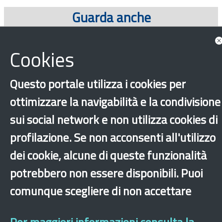
Guarda anche
Progetti
Cookies
Questo portale utilizza i cookies per
ottimizzare la navigabilità e la condivisione
sui social network e non utilizza cookies di
profilazione. Se non acconsenti all'utilizzo
dei cookie, alcune di queste funzionalità
‹
›
×
potrebbero non essere disponibili. Puoi
comunque scegliere di non accettare
Dichiarazione di accessibilità
Mappa del sito
Legal & Privacy
Contatti
Sito archeologico