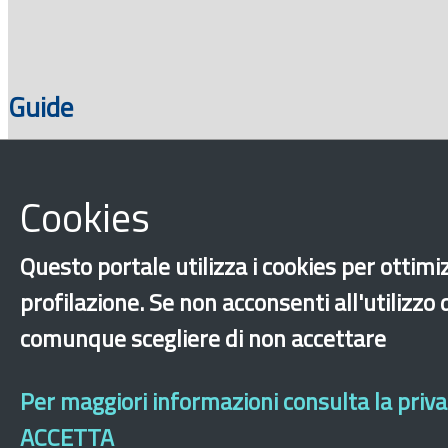
Guide
Cookies
Progetti
Questo portale utilizza i cookies per ottimiz
profilazione. Se non acconsenti all'utilizzo
comunque scegliere di non accettare
‹
›
×
Per maggiori informazioni consulta la privac
ACCETTA