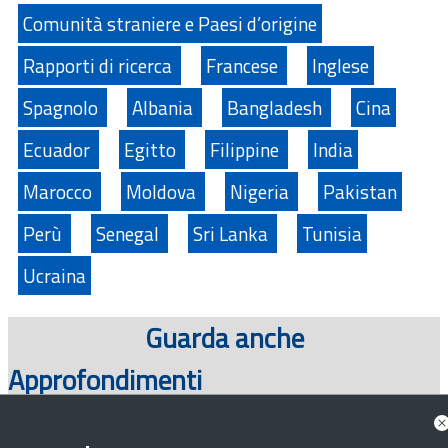
Comunità straniere e Paesi d’origine
Rapporti di ricerca
Francese
Inglese
Spagnolo
Albania
Bangladesh
Cina
Ecuador
Egitto
Filippine
India
Marocco
Moldova
Nigeria
Pakistan
Perù
Senegal
Sri Lanka
Tunisia
Ucraina
Guarda anche
Approfondimenti