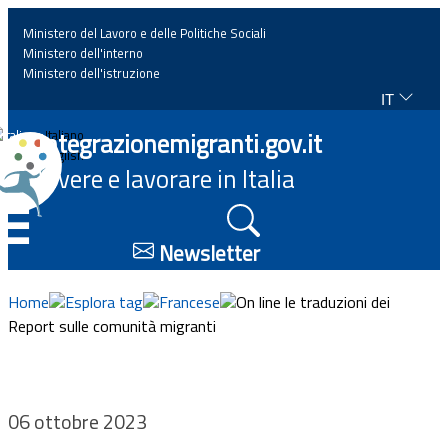
Ministero del Lavoro e delle Politiche Sociali
Ministero dell'interno
Ministero dell'istruzione
IT
Home
Integrazionemigranti.gov.it
Italiano
English
Vivere e lavorare in Italia
News
☰
Approfondimenti
Newsletter
Eventi
Home
Esplora tag
Francese
On line le traduzioni dei
Report sulle comunità migranti
Normativa
Progetti
06 ottobre 2023