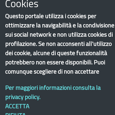
Cookies
Questo portale utilizza i cookies per
ottimizzare la navigabilità e la condivisione
sui social network e non utilizza cookies di
profilazione. Se non acconsenti all'utilizzo
‹
›
×
dei cookie, alcune di queste funzionalità
potrebbero non essere disponibili. Puoi
Dichiarazione di accessibilità
Mappa del sito
Legal & Privacy
Contatti
comunque scegliere di non accettare
Sito archeologico
Per maggiori informazioni consulta la
privacy policy.
ACCETTA