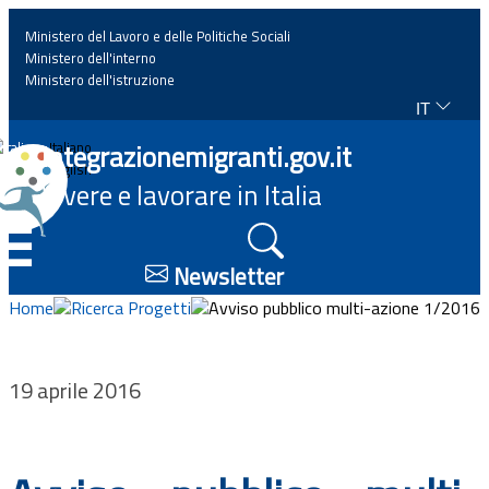
Ministero del Lavoro e delle Politiche Sociali
Ministero dell'interno
Ministero dell'istruzione
IT
Home
Integrazionemigranti.gov.it
Italiano
English
Vivere e lavorare in Italia
News
☰
Approfondimenti
Newsletter
Home
Ricerca Progetti
Avviso pubblico multi-azione 1/2016
Eventi
Normativa
19 aprile 2016
Progetti