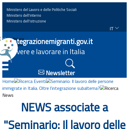
Ministero del Lavoro e delle Politiche Sociali
Ministero dell'interno
Ministero dell'istruzione
IT
Home
Integrazionemigranti.gov.it
Italiano
English
Vivere e lavorare in Italia
News
☰
Approfondimenti
Newsletter
Home
Ricerca Eventi
Seminario: Il lavoro delle persone
Eventi
immigrate in Italia. Oltre l'integrazione subalterna?
Ricerca
News
Normativa
NEWS associate a
Progetti
"Seminario: Il lavoro delle