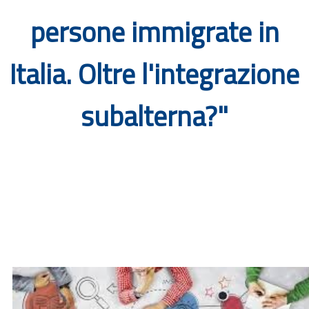
Documenti
persone immigrate in
Bandi
Italia. Oltre l'integrazione
Guide
subalterna?"