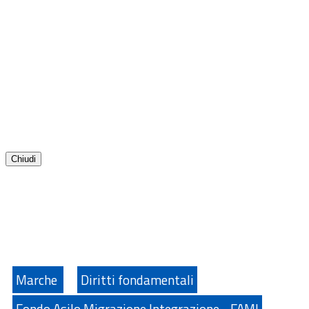
Chiudi
Marche
Diritti fondamentali
Fondo Asilo Migrazione Integrazione - FAMI