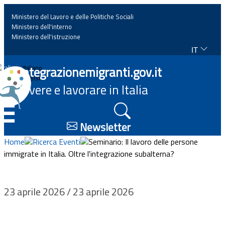
Ministero del Lavoro e delle Politiche Sociali
Ministero dell'interno
Ministero dell'istruzione
IT
Home
Integrazionemigranti.gov.it
Italiano
English
Vivere e lavorare in Italia
News
☰
Approfondimenti
Newsletter
Home
Ricerca Eventi
Seminario: Il lavoro delle persone
Eventi
immigrate in Italia. Oltre l'integrazione subalterna?
Normativa
23 aprile 2026 / 23 aprile 2026
Progetti