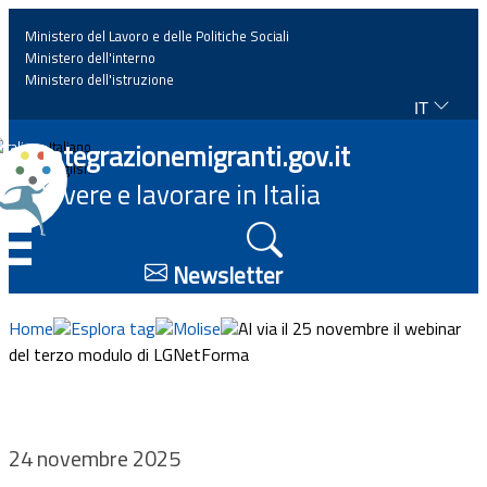
Ministero del Lavoro e delle Politiche Sociali
Ministero dell'interno
Ministero dell'istruzione
IT
Home
Integrazionemigranti.gov.it
Italiano
English
Vivere e lavorare in Italia
News
☰
Approfondimenti
Newsletter
Eventi
Home
Esplora tag
Molise
Al via il 25 novembre il webinar
del terzo modulo di LGNetForma
Normativa
Progetti
24 novembre 2025