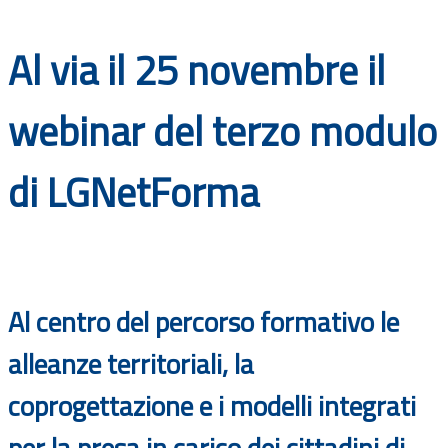
Documenti
Al via il 25 novembre il
Bandi
webinar del terzo modulo
Guide
di LGNetForma
Al centro del percorso formativo le
alleanze territoriali, la
coprogettazione e i modelli integrati
per la presa in carico dei cittadini di