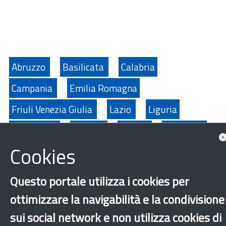
Abruzzo
Basilicata
Calabria
Campania
Emilia Romagna
Friuli Venezia Giulia
Lazio
Liguria
Lombardia
Marche
Molise
Piemonte
Cookies
Provincia Autonoma di Trento
Puglia
Sardegna
Sicilia
Toscana
Umbria
Questo portale utilizza i cookies per
Valle D'Aosta
Veneto
Integrazione
ottimizzare la navigabilità e la condivisione
Presenza nel territorio
Altri comuni
sui social network e non utilizza cookies di