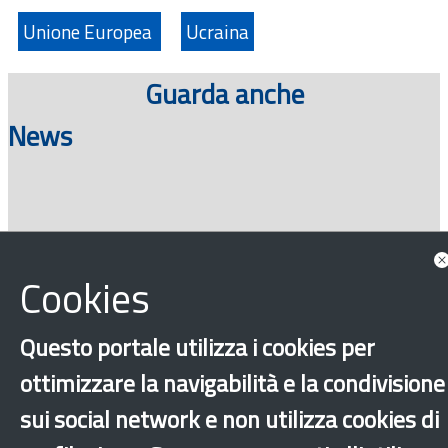
Unione Europea
Ucraina
Guarda anche
News
Consulta tutte le news associate
Cookies
Questo portale utilizza i cookies per
ottimizzare la navigabilità e la condivisione
sui social network e non utilizza cookies di
‹
›
×