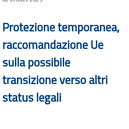
Documenti
Bandi
Protezione temporanea,
Guide
raccomandazione Ue
sulla possibile
transizione verso altri
status legali