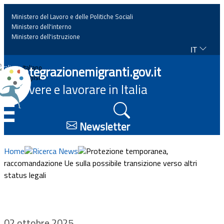
Ministero del Lavoro e delle Politiche Sociali
Ministero dell'interno
Ministero dell'istruzione
IT
Home
Integrazionemigranti.gov.it
Italiano
English
Vivere e lavorare in Italia
News
☰
Approfondimenti
Newsletter
Eventi
Home
Ricerca News
Protezione temporanea,
raccomandazione Ue sulla possibile transizione verso altri
status legali
Normativa
Progetti
02 ottobre 2025