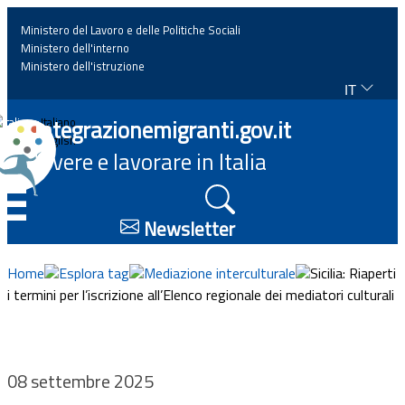
Ministero del Lavoro e delle Politiche Sociali
Ministero dell'interno
Ministero dell'istruzione
IT
Home
Integrazionemigranti.gov.it
Italiano
English
Vivere e lavorare in Italia
News
☰
Approfondimenti
Newsletter
Eventi
Home
Esplora tag
Mediazione interculturale
Sicilia: Riaperti
i termini per l’iscrizione all’Elenco regionale dei mediatori culturali
Normativa
Progetti
08 settembre 2025