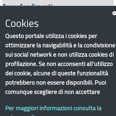
Approfondimenti
Cookies
Questo portale utilizza i cookies per
ottimizzare la navigabilità e la condivisione
sui social network e non utilizza cookies di
profilazione. Se non acconsenti all'utilizzo
‹
›
×
dei cookie, alcune di queste funzionalità
potrebbero non essere disponibili. Puoi
comunque scegliere di non accettare
Dichiarazione di accessibilità
Mappa del sito
Legal & Privacy
Contatti
Sito archeologico
Per maggiori informazioni consulta la