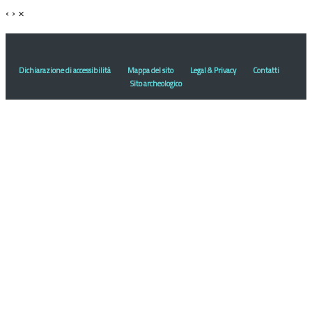
‹
›
×
Dichiarazione di accessibilità
Mappa del sito
Legal & Privacy
Contatti
Sito archeologico