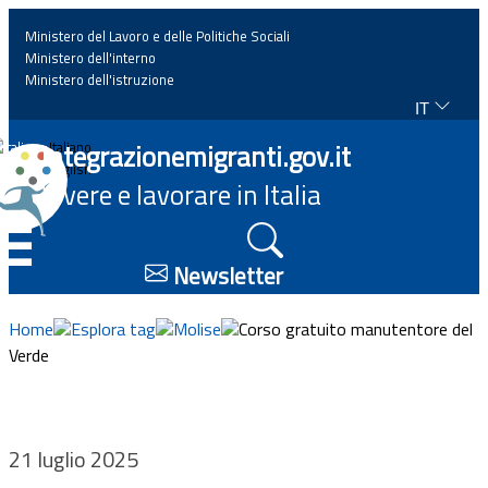
Ministero del Lavoro e delle Politiche Sociali
Ministero dell'interno
Ministero dell'istruzione
IT
Home
Integrazionemigranti.gov.it
Italiano
English
Vivere e lavorare in Italia
News
☰
Approfondimenti
Newsletter
Eventi
Home
Esplora tag
Molise
Corso gratuito manutentore del
Verde
Normativa
Progetti
21 luglio 2025