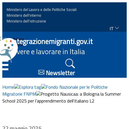
Ministero del Lavoro e delle Politiche Sociali
Ministero dell'interno
Ministero dell'istruzione
IT
Home
Integrazionemigranti.gov.it
Italiano
English
Vivere e lavorare in Italia
News
☰
Approfondimenti
Newsletter
Eventi
Home
Esplora tag
Fondo Nazionale per le Politiche
Migratorie FNPM
Progetto Nausicaa: a Bologna la Summer
School 2025 per l’apprendimento dell’italiano L2
Normativa
Progetti
22 maggio 2025