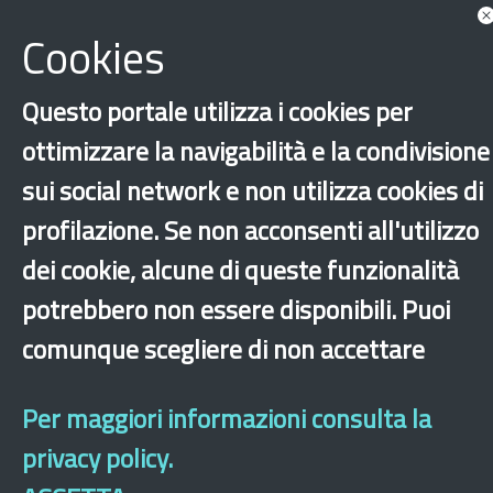
Cookies
Consulta tutte le news associate
Questo portale utilizza i cookies per
ottimizzare la navigabilità e la condivisione
sui social network e non utilizza cookies di
profilazione. Se non acconsenti all'utilizzo
‹
›
×
dei cookie, alcune di queste funzionalità
potrebbero non essere disponibili. Puoi
comunque scegliere di non accettare
Dichiarazione di accessibilità
Mappa del sito
Legal & Privacy
Contatti
Sito archeologico
Per maggiori informazioni consulta la
privacy policy.