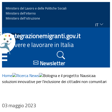
Ministero del Lavoro e delle Politiche Sociali
Ministero dell'interno
Ministero dell'istruzione
IT
Home
Integrazionemigranti.gov.it
Italiano
English
Vivere e lavorare in Italia
News
☰
Approfondimenti
Newsletter
Eventi
Home
Ricerca News
Bologna e il progetto Nausicaa:
soluzioni innovative per l’inclusione dei cittadini non comunitari
Normativa
Progetti
03 maggio 2023