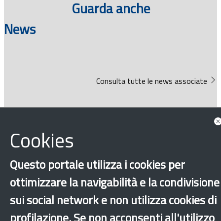
Guarda anche
News
Consulta tutte le news associate
Cookies
Questo portale utilizza i cookies per
‹
›
×
ottimizzare la navigabilità e la condivisione
sui social network e non utilizza cookies di
profilazione. Se non acconsenti all'utilizzo
Dichiarazione di accessibilità
Mappa del sito
Legal & Privacy
Contatti