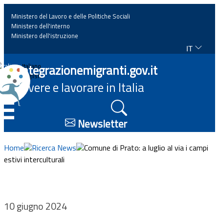
Ministero del Lavoro e delle Politiche Sociali
Ministero dell'interno
Ministero dell'istruzione
IT
Home
Integrazionemigranti.gov.it
Italiano
English
Vivere e lavorare in Italia
News
☰
Approfondimenti
Newsletter
Eventi
Home
Ricerca News
Comune di Prato: a luglio al via i campi
estivi interculturali
Normativa
Progetti
10 giugno 2024