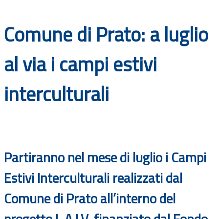
Documenti
Comune di Prato: a luglio
Bandi
al via i campi estivi
Guide
interculturali
Partiranno nel mese di luglio i Campi
Estivi Interculturali realizzati dal
Comune di Prato all’interno del
progetto L.A.I.V. finanziato dal Fondo