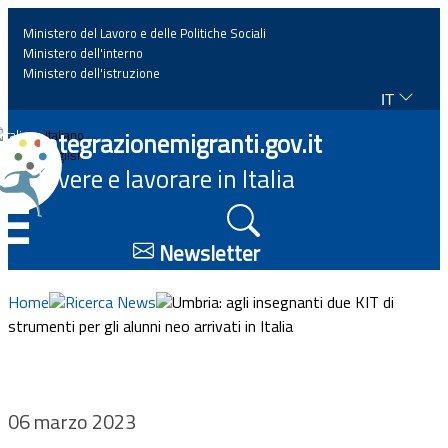
Ministero del Lavoro e delle Politiche Sociali
Ministero dell'interno
Ministero dell'istruzione
IT
Home
Integrazionemigranti.gov.it
Italiano
English
Vivere e lavorare in Italia
News
☰
Approfondimenti
Newsletter
Eventi
Home
Ricerca News
Umbria: agli insegnanti due KIT di
strumenti per gli alunni neo arrivati in Italia
Normativa
Progetti
06 marzo 2023