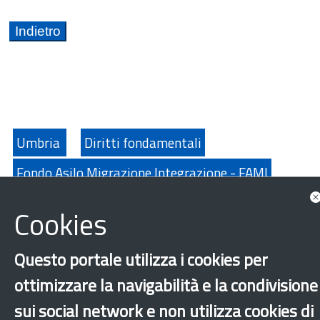
Umbria
Diritti fondamentali
Fondo Asilo Migrazione Integrazione - FAMI
Integrazione
Istruzione
Lingua italiana
Cookies
Scuola
Questo portale utilizza i cookies per
‹
›
×
ottimizzare la navigabilità e la condivisione
sui social network e non utilizza cookies di