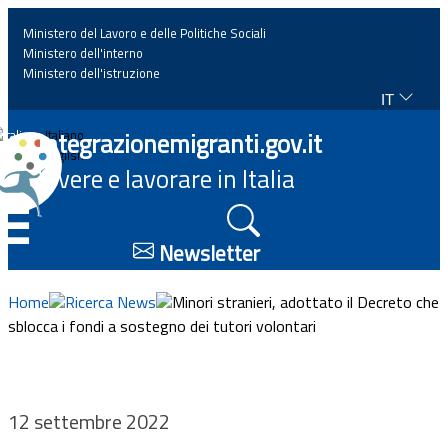
Ministero del Lavoro e delle Politiche Sociali
Ministero dell'interno
Ministero dell'istruzione
IT
Home
Integrazionemigranti.gov.it
Italiano
English
Vivere e lavorare in Italia
News
☰
Approfondimenti
Newsletter
Eventi
Home
Ricerca News
Minori stranieri, adottato il Decreto che
sblocca i fondi a sostegno dei tutori volontari
Normativa
Progetti
12 settembre 2022