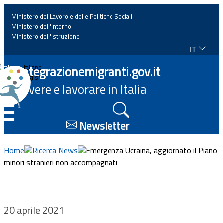
Ministero del Lavoro e delle Politiche Sociali
Ministero dell'interno
Ministero dell'istruzione
IT
Home
Integrazionemigranti.gov.it
Italiano
English
Vivere e lavorare in Italia
News
☰
Approfondimenti
Newsletter
Eventi
Home
Ricerca News
Emergenza Ucraina, aggiornato il Piano
minori stranieri non accompagnati
Normativa
Progetti
20 aprile 2021