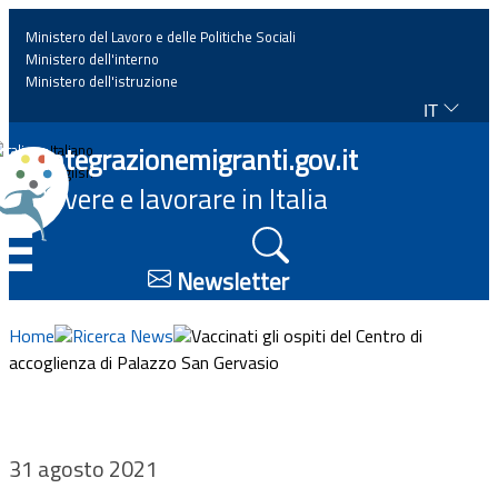
Ministero del Lavoro e delle Politiche Sociali
Ministero dell'interno
Ministero dell'istruzione
IT
Home
Integrazionemigranti.gov.it
Italiano
English
Vivere e lavorare in Italia
News
☰
Approfondimenti
Newsletter
Eventi
Home
Ricerca News
Vaccinati gli ospiti del Centro di
accoglienza di Palazzo San Gervasio
Normativa
Progetti
31 agosto 2021