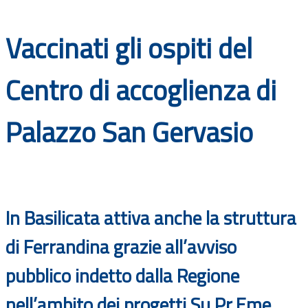
Documenti
Vaccinati gli ospiti del
Bandi
Centro di accoglienza di
Guide
Palazzo San Gervasio
In Basilicata attiva anche la struttura
di Ferrandina grazie all’avviso
pubblico indetto dalla Regione
nell’ambito dei progetti Su.Pr.Eme.