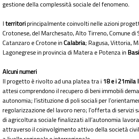
gestione della complessità sociale del fenomeno.
I
territori
principalmente coinvolti nelle azioni proge
Crotonese, del Marchesato, Alto Tirreno, Comune di S
Catanzaro e Crotone in
Calabria
; Ragusa, Vittoria, M
Lagonegrese in provincia di Matera e Potenza in
Basi
Alcuni numeri
Il progetto è rivolto ad una platea tra i
18 e i 21mila 
attesi comprendono il recupero di beni immobili demania
autonomia; l’istituzione di poli sociali per l’orientame
regolarizzazione del lavoro nero; l’offerta di servizi s
di agricoltura sociale finalizzati all’autonomia lavora
attraverso il coinvolgimento attivo della società civi
a livello regionale e interregionale.