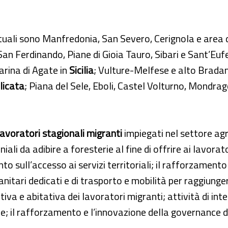
ttuali sono Manfredonia, San Severo, Cerignola e area 
an Ferdinando, Piane di Gioia Tauro, Sibari e Sant’Euf
arina di Agate in
Sicilia
; Vulture-Melfese e alto Bradan
licata
; Piana del Sele, Eboli, Castel Volturno, Mondrag
lavoratori stagionali migranti
impiegati nel settore agr
li da adibire a foresterie al fine di offrire ai lavorato
nto sull’accesso ai servizi territoriali; il rafforzamento
anitari dedicati e di trasporto e mobilità per raggiungere
tiva e abitativa dei lavoratori migranti; attività di in
le; il rafforzamento e l’innovazione della governance de