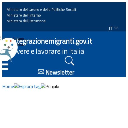
Ministero del Lavoro e delle Politiche Sociali
Ministero dell'interno
Ministero dell'istruzione
IT
Home
Integrazionemigranti.gov.it
Italiano
English
Vivere e lavorare in Italia
News
☰
Approfondimenti
Newsletter
Eventi
Home
Esplora tag
Punjabi
Normativa
Progetti