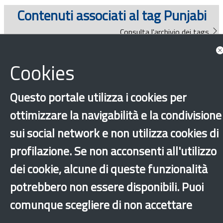
Documenti
Contenuti associati al tag Punjabi
Consulta l'archivio dei tags
Bandi
News
Cookies
Guide
Questo portale utilizza i cookies per
Consulta tutte le news associate
ottimizzare la navigabilità e la condivisione
sui social network e non utilizza cookies di
Guide
profilazione. Se non acconsenti all'utilizzo
dei cookie, alcune di queste funzionalità
potrebbero non essere disponibili. Puoi
comunque scegliere di non accettare
‹
›
×