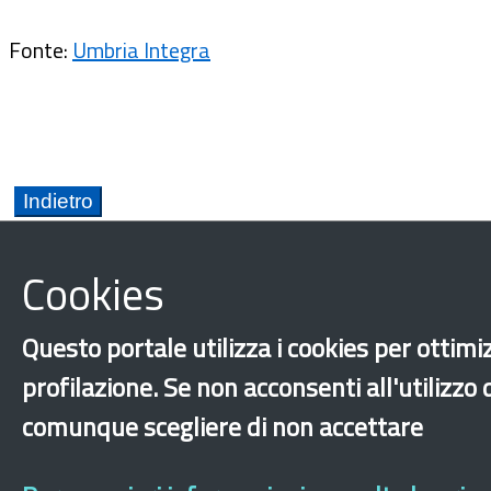
Fonte:
Umbria Integra
Cookies
Questo portale utilizza i cookies per ottimiz
Umbria
Accoglienza
Diritti fondamentali
profilazione. Se non acconsenti all'utilizzo
Ucraino
comunque scegliere di non accettare
‹
›
×