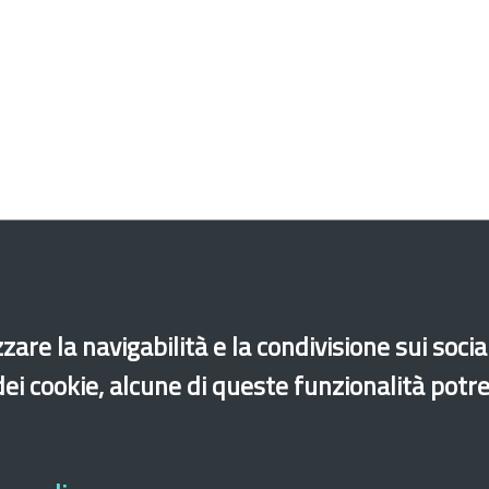
zare la navigabilità e la condivisione sui soci
Istruzione
Scuola
Albanese
Arabo
Cinese
 dei cookie, alcune di queste funzionalità potr