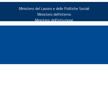
Ministero del Lavoro e delle Politiche Sociali
Ministero dell'interno
Ministero dell'istruzione
v.it
ia