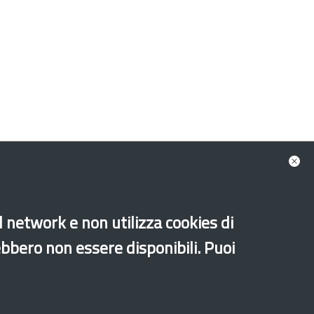
al network e non utilizza cookies di
Francese
Inglese
Punjabi
Spagnolo
ebbero non essere disponibili. Puoi