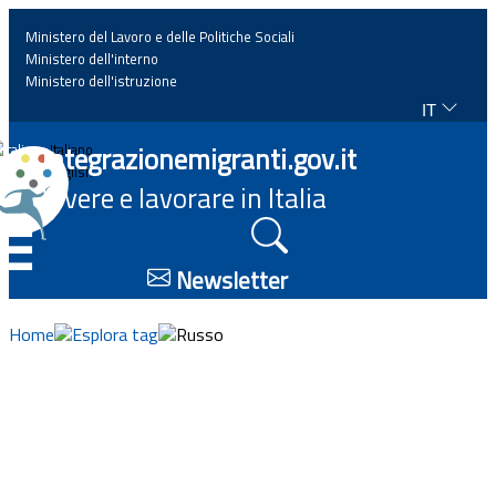
Ministero del Lavoro e delle Politiche Sociali
Ministero dell'interno
Ministero dell'istruzione
IT
Home
Integrazionemigranti.gov.it
Italiano
English
Vivere e lavorare in Italia
News
☰
Approfondimenti
Newsletter
Eventi
Home
Esplora tag
Russo
Normativa
Progetti