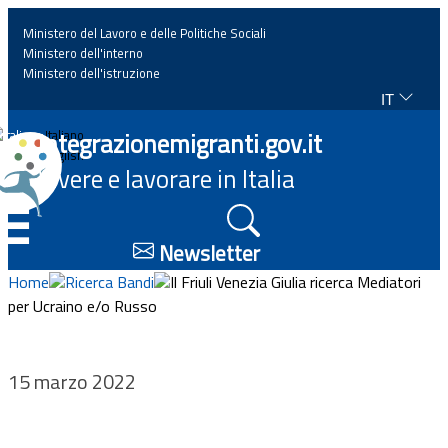
Ministero del Lavoro e delle Politiche Sociali
Ministero dell'interno
Ministero dell'istruzione
IT
Home
Integrazionemigranti.gov.it
Italiano
English
Vivere e lavorare in Italia
News
☰
Approfondimenti
Newsletter
Home
Ricerca Bandi
Il Friuli Venezia Giulia ricerca Mediatori
Eventi
per Ucraino e/o Russo
Normativa
15 marzo 2022
Progetti