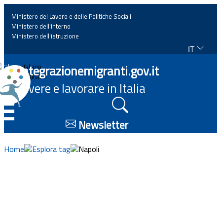
Ministero del Lavoro e delle Politiche Sociali
Ministero dell'interno
Ministero dell'istruzione
IT
Home
Integrazionemigranti.gov.it
Italiano
English
Vivere e lavorare in Italia
News
☰
Approfondimenti
Newsletter
Eventi
Home
Esplora tag
Napoli
Normativa
Progetti