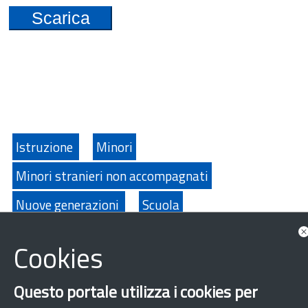
Scarica
Istruzione
Minori
Minori stranieri non accompagnati
Nuove generazioni
Scuola
Guarda anche
Cookies
Approfondimenti
Questo portale utilizza i cookies per