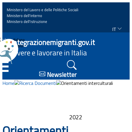
Ministero del Lavoro e delle Politiche Sociali
Ministero dell'interno
Ministero dell'istruzione
IT
Home
Integrazionemigranti.gov.it
Italiano
English
Vivere e lavorare in Italia
News
☰
Approfondimenti
Newsletter
Home
Ricerca Documenti
Orientamenti interculturali
Eventi
Normativa
2022
Progetti
Orientamenti