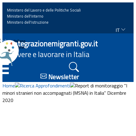
Ministero del Lavoro e delle Politiche Sociali
Ministero dell'interno
Ministero dell'istruzione
IT
Home
Integrazionemigranti.gov.it
Italiano
English
Vivere e lavorare in Italia
News
☰
Approfondimenti
Newsletter
Home
Ricerca Approfondimenti
Report di monitoraggio "I
Eventi
minori stranieri non accompagnati (MSNA) in Italia" Dicembre
2020
Normativa
Progetti