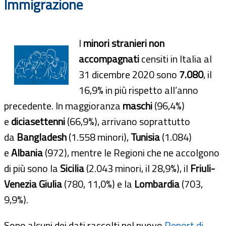
Immigrazione
I
minori stranieri non
accompagnati
censiti in Italia al
31 dicembre 2020 sono
7.080
, il
16,9% in più rispetto all’anno
precedente. In maggioranza
maschi
(96,4%)
e
diciasettenni
(66,9%), arrivano soprattutto
da
Bangladesh
(1.558 minori),
Tunisia
(1.084)
e
Albania
(972), mentre le Regioni che ne accolgono
di più sono la
Sicilia
(2.043 minori, il 28,9%), il
Friuli-
Venezia Giulia
(780, 11,0%) e la
Lombardia
(703,
9,9%).
Sono alcuni dei dati raccolti nel nuovo
Report di