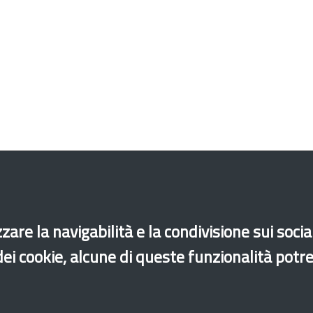
zare la navigabilità e la condivisione sui soci
 dei cookie, alcune di queste funzionalità potr
cessibilità
Mappa del sito
Legal & Privacy
Contatti