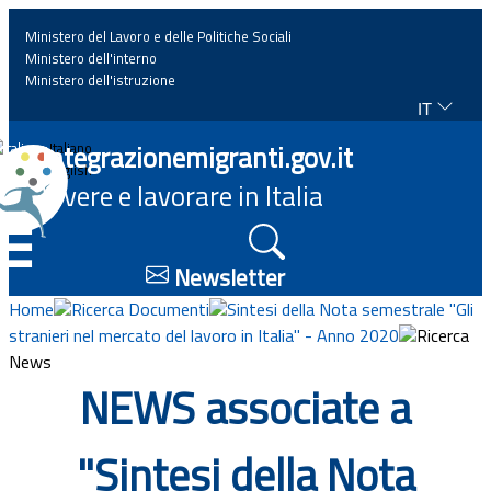
Ministero del Lavoro e delle Politiche Sociali
Ministero dell'interno
Ministero dell'istruzione
IT
Home
Integrazionemigranti.gov.it
Italiano
English
Vivere e lavorare in Italia
News
☰
Approfondimenti
Newsletter
Home
Ricerca Documenti
Sintesi della Nota semestrale "Gli
Eventi
stranieri nel mercato del lavoro in Italia" - Anno 2020
Ricerca
News
Normativa
NEWS associate a
Progetti
"Sintesi della Nota