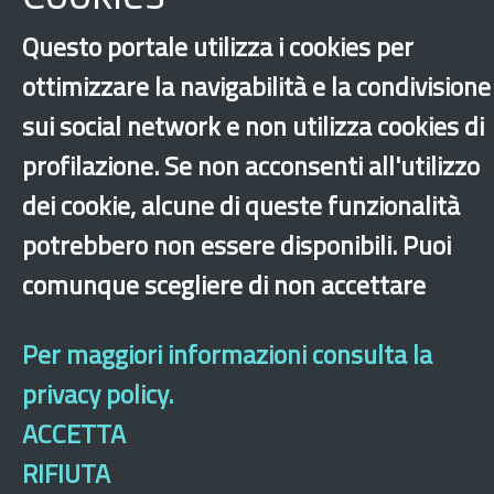
Questo portale utilizza i cookies per
ottimizzare la navigabilità e la condivisione
sui social network e non utilizza cookies di
profilazione. Se non acconsenti all'utilizzo
dei cookie, alcune di queste funzionalità
potrebbero non essere disponibili. Puoi
‹
›
×
comunque scegliere di non accettare
Per maggiori informazioni consulta la
Dichiarazione di accessibilità
Mappa del sito
Legal & Privacy
Contatti
Sito archeologico
privacy policy.
ACCETTA
RIFIUTA