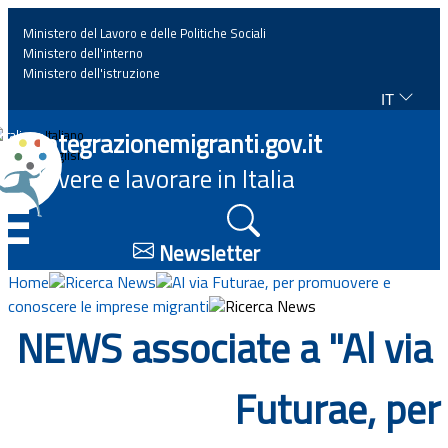
Ministero del Lavoro e delle Politiche Sociali
Ministero dell'interno
Ministero dell'istruzione
IT
Home
Integrazionemigranti.gov.it
Italiano
English
Vivere e lavorare in Italia
News
☰
Approfondimenti
Newsletter
Home
Ricerca News
Al via Futurae, per promuovere e
Eventi
conoscere le imprese migranti
Ricerca News
NEWS associate a "Al via
Normativa
Futurae, per
Progetti