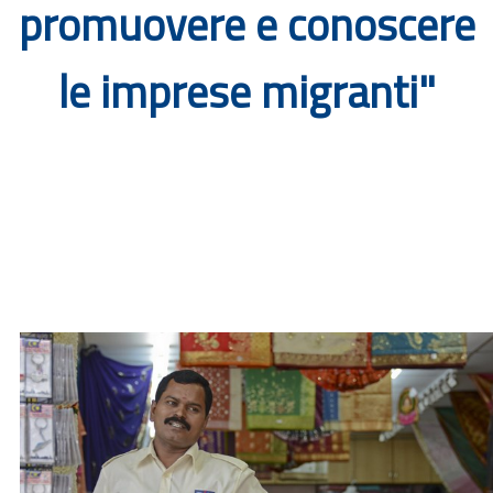
promuovere e conoscere
Documenti
le imprese migranti"
Bandi
Guide