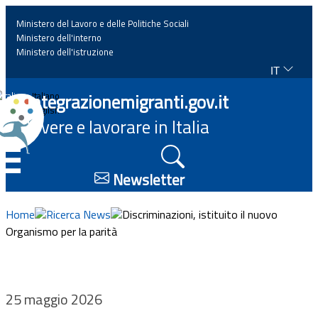
Ministero del Lavoro e delle Politiche Sociali
Ministero dell'interno
Ministero dell'istruzione
IT
Home
Integrazionemigranti.gov.it
Italiano
English
Vivere e lavorare in Italia
News
☰
Approfondimenti
Newsletter
Eventi
Home
Ricerca News
Discriminazioni, istituito il nuovo
Organismo per la parità
Normativa
Progetti
25 maggio 2026