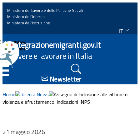
Ministero del Lavoro e delle Politiche Sociali
Ministero dell'interno
Ministero dell'istruzione
IT
Home
Integrazionemigranti.gov.it
Italiano
English
Vivere e lavorare in Italia
News
☰
Approfondimenti
Newsletter
Eventi
Home
Ricerca News
Assegno di Inclusione alle vittime di
violenza e sfruttamento, indicazioni INPS
Normativa
Progetti
21 maggio 2026