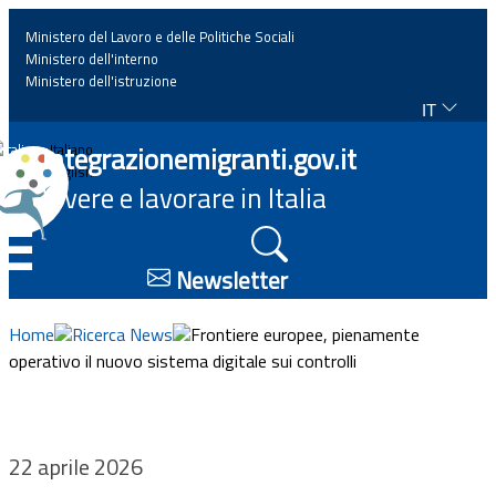
Ministero del Lavoro e delle Politiche Sociali
Ministero dell'interno
Ministero dell'istruzione
IT
Home
Integrazionemigranti.gov.it
Italiano
English
Vivere e lavorare in Italia
News
☰
Approfondimenti
Newsletter
Eventi
Home
Ricerca News
Frontiere europee, pienamente
operativo il nuovo sistema digitale sui controlli
Normativa
Progetti
22 aprile 2026