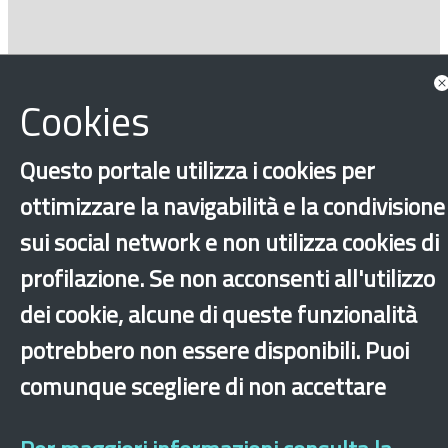
Consulta tutte le news associate
Cookies
Questo portale utilizza i cookies per
ottimizzare la navigabilità e la condivisione
sui social network e non utilizza cookies di
profilazione. Se non acconsenti all'utilizzo
‹
›
×
dei cookie, alcune di queste funzionalità
potrebbero non essere disponibili. Puoi
Dichiarazione di accessibilità
Mappa del sito
Legal & Privacy
Contatti
comunque scegliere di non accettare
Sito archeologico