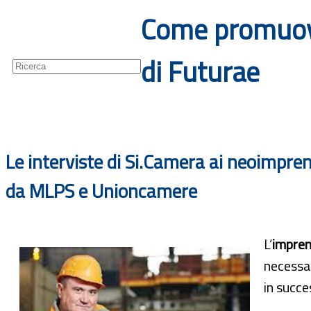
Come promuover
Guide
Newsletter
di Futurae
Le interviste di Si.Camera ai neoimpre
da MLPS e Unioncamere
L’
impren
necessa
in succe