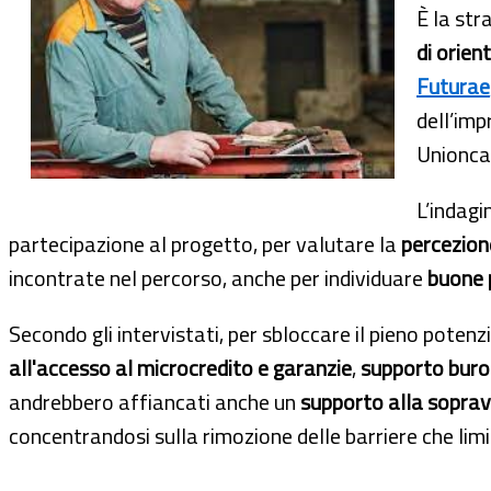
È la str
di orie
Futurae
dell’imp
Unionca
L’indagi
partecipazione al progetto, per valutare la
percezione
incontrate nel percorso, anche per individuare
buone p
Secondo gli intervistati, per sbloccare il pieno poten
all'accesso al microcredito e garanzie
,
supporto buro
andrebbero affiancati anche un
supporto alla sopra
concentrandosi sulla rimozione delle barriere che limi