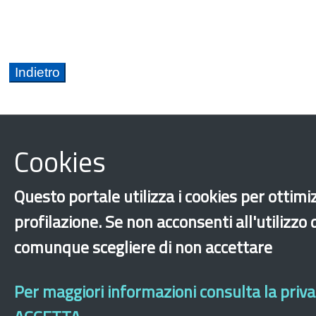
Cookies
Abruzzo
Basilicata
Calabria
Campania
Questo portale utilizza i cookies per ottimiz
Piemonte
Provincia Autonoma di Bolzano
Pr
profilazione. Se non acconsenti all'utilizzo
Veneto
Integrazione
Rapporti di ricerca
A
comunque scegliere di non accettare
‹
›
×
Per maggiori informazioni consulta la privac