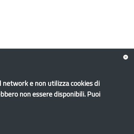
Liguria
Lombardia
Marche
Molise
al network e non utilizza cookies di
Sicilia
Toscana
Umbria
Valle D'Aosta
ebbero non essere disponibili. Puoi