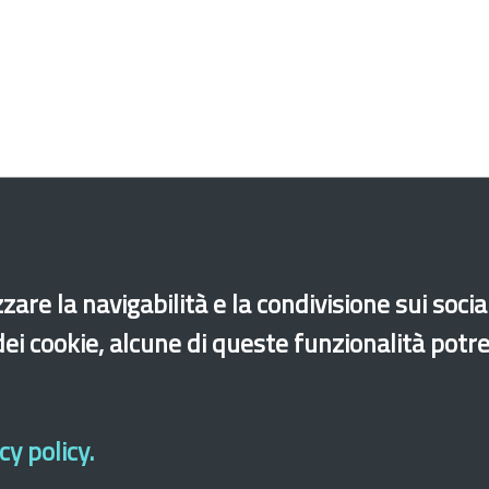
Emilia Romagna
Friuli Venezia Giulia
Lazio
zare la navigabilità e la condivisione sui soci
ovincia Autonoma di Trento
Puglia
Sardegna
 dei cookie, alcune di queste funzionalità potr
ltri comuni
y policy.