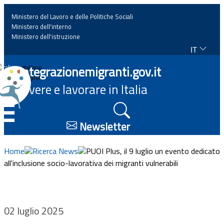
Ministero del Lavoro e delle Politiche Sociali
Ministero dell'interno
Ministero dell'istruzione
IT
Home
Integrazionemigranti.gov.it
Italiano
English
Vivere e lavorare in Italia
News
☰
Approfondimenti
Newsletter
Eventi
Home
Ricerca News
PUOI Plus, il 9 luglio un evento dedicato
all'inclusione socio-lavorativa dei migranti vulnerabili
Normativa
Progetti
02 luglio 2025