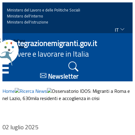
Ministero del Lavoro e delle Politiche Sociali
Ministero dell'interno
Ministero dell'istruzione
IT
Home
Integrazionemigranti.gov.it
Italiano
English
Vivere e lavorare in Italia
News
☰
Approfondimenti
Newsletter
Eventi
Home
Ricerca News
Osservatorio IDOS: Migranti a Roma e
nel Lazio, 630mila residenti e accoglienza in crisi
Normativa
Progetti
02 luglio 2025