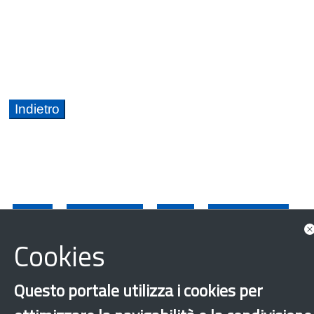
Lazio
Accoglienza
Casa
Cittadinanza
Cookies
Integrazione
Minori stranieri non accompagnati
Questo portale utilizza i cookies per
Protezione internazionale
Rapporti di ricerca