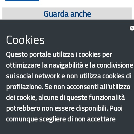
Guarda anche
Progetti
Cookies
Questo portale utilizza i cookies per
ottimizzare la navigabilità e la condivisione
sui social network e non utilizza cookies di
profilazione. Se non acconsenti all'utilizzo
dei cookie, alcune di queste funzionalità
‹
›
×
potrebbero non essere disponibili. Puoi
comunque scegliere di non accettare
Dichiarazione di accessibilità
Mappa del sito
Legal & Privacy
Contatti
Sito archeologico