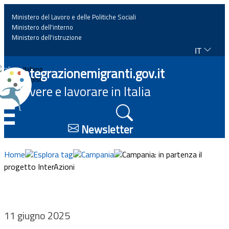
Ministero del Lavoro e delle Politiche Sociali
Ministero dell'interno
Ministero dell'istruzione
IT
Home
Integrazionemigranti.gov.it
Italiano
English
Vivere e lavorare in Italia
News
☰
Approfondimenti
Newsletter
Eventi
Home
Esplora tag
Campania
Campania: in partenza il
progetto InterAzioni
Normativa
Progetti
11 giugno 2025