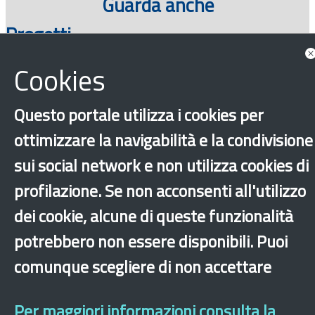
Guarda anche
Progetti
Cookies
Questo portale utilizza i cookies per
ottimizzare la navigabilità e la condivisione
sui social network e non utilizza cookies di
profilazione. Se non acconsenti all'utilizzo
‹
›
×
dei cookie, alcune di queste funzionalità
potrebbero non essere disponibili. Puoi
comunque scegliere di non accettare
Dichiarazione di accessibilità
Mappa del sito
Legal & Privacy
Contatti
Sito archeologico
Per maggiori informazioni consulta la