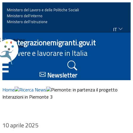
Ministero del Lavoro e delle Politiche Sociali
Ministero dell'interno
Ministero dell'istruzione
IT
Home
Integrazionemigranti.gov.it
Italiano
English
Vivere e lavorare in Italia
News
☰
Approfondimenti
Newsletter
Eventi
Home
Ricerca News
Piemonte: in partenza il progetto
Interazioni in Piemonte 3
Normativa
Progetti
10 aprile 2025