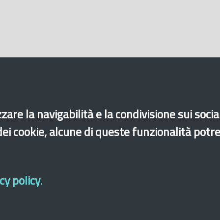
zare la navigabilità e la condivisione sui soci
 dei cookie, alcune di queste funzionalità potr
y policy.
cessibilità
Mappa del sito
Legal & Privacy
Contatti