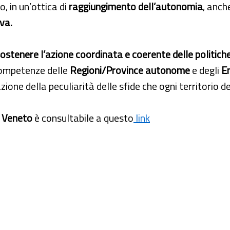
o, in un’ottica di
raggiungimento dell’autonomia
, anch
va.
ostenere l’azione coordinata e coerente delle politiche
 competenze delle
Regioni/Province autonome
e degli
En
zione della peculiarità delle sfide che ogni territorio 
e Veneto
è consultabile a questo
link