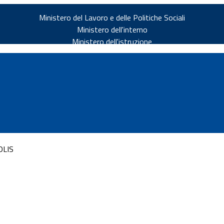
Ministero del Lavoro e delle Politiche Sociali
Ministero dell'interno
Ministero dell'istruzione
OLIS
v.it
ia