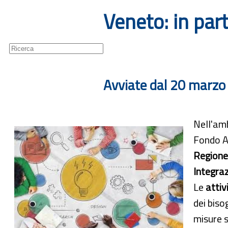
Veneto: in par
Guide
Newsletter
Avviate dal 20 marzo 
Nell'amb
Fondo As
Regione
Integraz
Le
attiv
dei biso
misure s