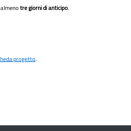
on almeno
tre giorni di anticipo
.
cheda progetto
.