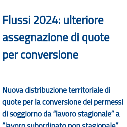
Documenti
Flussi 2024: ulteriore
Bandi
assegnazione di quote
Guide
per conversione
Nuova distribuzione territoriale di
quote per la conversione dei permessi
di soggiorno da “lavoro stagionale” a
“lavoro subordinato non stagionale”