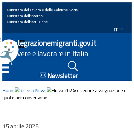
Ministero del Lavoro e delle Politiche Sociali
Ministero dell'interno
Ministero dell'istruzione
IT
Home
Integrazionemigranti.gov.it
Italiano
English
Vivere e lavorare in Italia
News
☰
Approfondimenti
Newsletter
Eventi
Home
Ricerca News
Flussi 2024: ulteriore assegnazione di
quote per conversione
Normativa
Progetti
15 aprile 2025